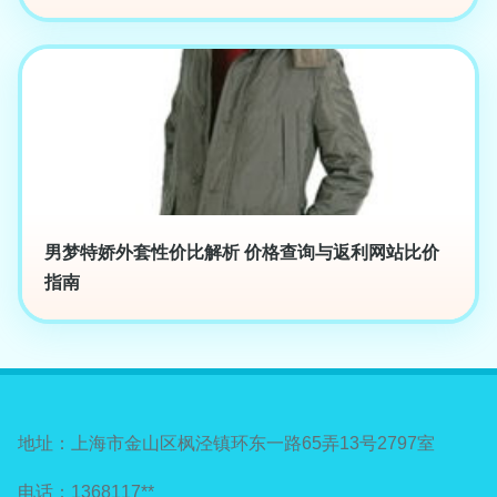
男梦特娇外套性价比解析 价格查询与返利网站比价
指南
地址：上海市金山区枫泾镇环东一路65弄13号2797室
电话：1368117**