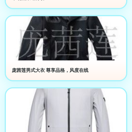
庞茜莲男式大衣 尊享品格，风度在线