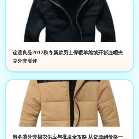
诠渡良品2012秋冬新款男士保暖羊羔绒开衫连帽夹
克外套测评
男冬装外套棉衣供应与批发全攻略 从货源到价格一