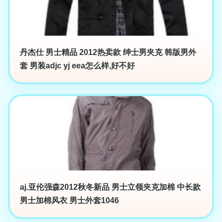
丹杰仕 男士精品 2012热卖款 绅士男夹克 韩版男外
套 男装adjc yj eea怎么样,好不好
aj.亚伦强森2012秋冬新品 男士立领夹克加棉 中长款
男士加棉风衣 男士外套1046